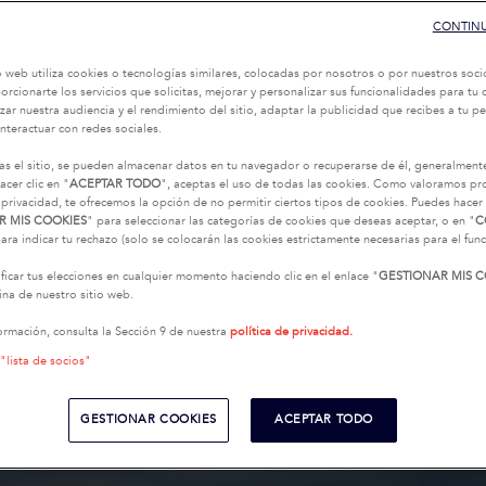
CONTINU
o web utiliza cookies o tecnologías similares, colocadas por nosotros o por nuestros soci
oporcionarte los servicios que solicitas, mejorar y personalizar sus funcionalidades para t
zar nuestra audiencia y el rendimiento del sitio, adaptar la publicidad que recibes a tu per
interactuar con redes sociales.
as el sitio, se pueden almacenar datos en tu navegador o recuperarse de él, generalment
acer clic en "
ACEPTAR TODO
", aceptas el uso de todas las cookies. Como valoramos p
 privacidad, te ofrecemos la opción de no permitir ciertos tipos de cookies. Puedes hacer 
R MIS COOKIES
" para seleccionar las categorías de cookies que deseas aceptar, o en "
C
ara indicar tu rechazo (solo se colocarán las cookies estrictamente necesarias para el fu
icar tus elecciones en cualquier momento haciendo clic en el enlace "
GESTIONAR MIS C
na de nuestro sitio web.
ormación, consulta la Sección 9 de nuestra
política de privacidad.
 "lista de socios"
GESTIONAR COOKIES
ACEPTAR TODO