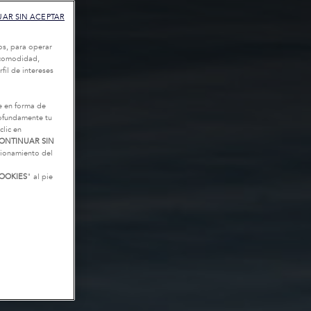
AR SIN ACEPTAR
os, para operar
u comodidad,
fil de intereses
e en forma de
rofundamente tu
clic en
ONTINUAR SIN
ncionamiento del
OOKIES
" al pie