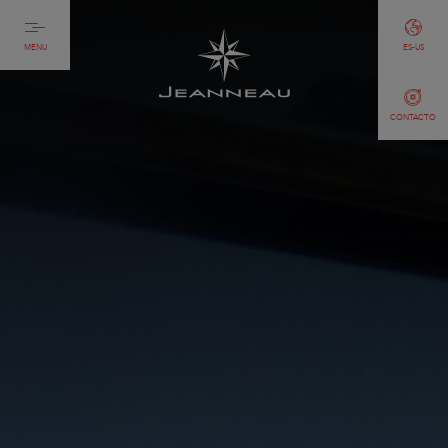
MENU
ES-US
CONTACTO