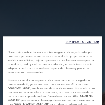
CONTINUAR SIN ACEPTAR
Nuestro sitio web utiliza cookies o tecnologías similares, colocadas por
nosotros o por nuestros socios, para operar el sitio, proporcionarte los
servicios que solicitas, mejorar y personalizar sus funcionalidades para tu
comodidad, medir y analizar nuestra audiencia y el rendimiento del sitio,
adaptar la publicidad que recibes a tu perfil de intereses y permitirte
interactuar con redes sociales.
Cuando visitas el sitio, se pueden almacenar datos en tu navegador o
recuperarse de él, generalmente en forma de cookies. Al hacer clic en
"
ACEPTAR TODO
", aceptas el uso de todas las cookies. Como valoramos
profundamente tu derecho a la privacidad, te ofrecemos la opción de no
permitir ciertos tipos de cookies. Puedes hacer clic en "
GESTIONAR MIS
COOKIES
" para seleccionar las categorías de cookies que deseas aceptar,
o en "
CONTINUAR SIN ACEPTAR
" para indicar tu rechazo (solo se