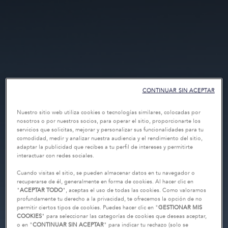
CONTINUAR SIN ACEPTAR
Nuestro sitio web utiliza cookies o tecnologías similares, colocadas por
nosotros o por nuestros socios, para operar el sitio, proporcionarte los
servicios que solicitas, mejorar y personalizar sus funcionalidades para tu
comodidad, medir y analizar nuestra audiencia y el rendimiento del sitio,
adaptar la publicidad que recibes a tu perfil de intereses y permitirte
interactuar con redes sociales.
Cuando visitas el sitio, se pueden almacenar datos en tu navegador o
recuperarse de él, generalmente en forma de cookies. Al hacer clic en
"
ACEPTAR TODO
", aceptas el uso de todas las cookies. Como valoramos
profundamente tu derecho a la privacidad, te ofrecemos la opción de no
permitir ciertos tipos de cookies. Puedes hacer clic en "
GESTIONAR MIS
COOKIES
" para seleccionar las categorías de cookies que deseas aceptar,
o en "
CONTINUAR SIN ACEPTAR
" para indicar tu rechazo (solo se