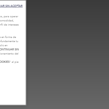
AR SIN ACEPTAR
os, para operar
u comodidad,
fil de intereses
e en forma de
rofundamente tu
clic en
ONTINUAR SIN
ncionamiento del
OOKIES
" al pie