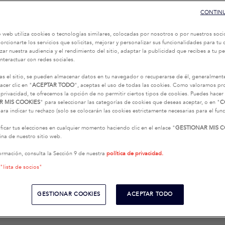
CONTINU
o web utiliza cookies o tecnologías similares, colocadas por nosotros o por nuestros soci
oporcionarte los servicios que solicitas, mejorar y personalizar sus funcionalidades para t
zar nuestra audiencia y el rendimiento del sitio, adaptar la publicidad que recibes a tu per
interactuar con redes sociales.
as el sitio, se pueden almacenar datos en tu navegador o recuperarse de él, generalment
acer clic en "
ACEPTAR TODO
", aceptas el uso de todas las cookies. Como valoramos p
 privacidad, te ofrecemos la opción de no permitir ciertos tipos de cookies. Puedes hacer 
R MIS COOKIES
" para seleccionar las categorías de cookies que deseas aceptar, o en "
C
ara indicar tu rechazo (solo se colocarán las cookies estrictamente necesarias para el fu
icar tus elecciones en cualquier momento haciendo clic en el enlace "
GESTIONAR MIS C
na de nuestro sitio web.
ormación, consulta la Sección 9 de nuestra
política de privacidad.
 "lista de socios"
GESTIONAR COOKIES
ACEPTAR TODO