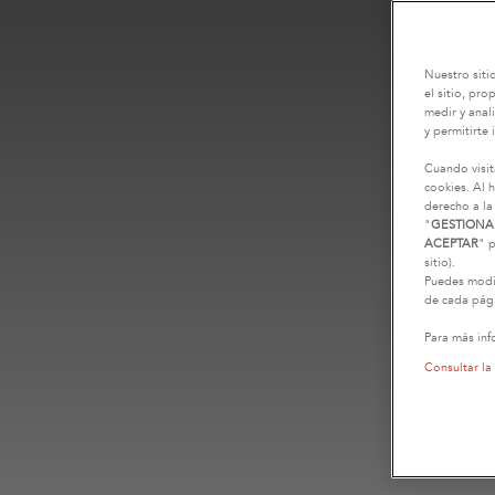
Nuestro siti
el sitio, pr
medir y anali
y permitirte 
Cuando visit
cookies. Al h
derecho a la
"
GESTIONA
ACEPTAR
" p
sitio).
Puedes modif
de cada pági
Para más inf
Consultar la