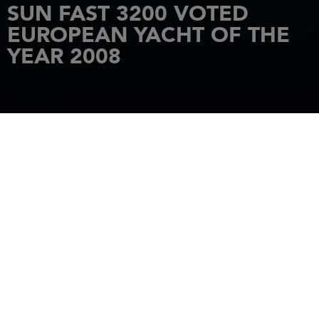
SUN FAST 3200 VOTED
EUROPEAN YACHT OF THE
YEAR 2008
INICIO
NOVEDADES
SUN FAST 3200 VOTED EUROPEAN YACHT OF THE YEAR 2008
21 enero 2008
Journalists from 11 European magazines (Badnyt in Denmark;
Voile Magazine in France; Batnytt in Sweden; Fare Vela in Italy;
Seilas in Norway; Swissboat Yachting in Switzerland;
Waterkampioen in The Netherlands; Yacht in Germany;
Yachting World in England; Yacht Revue in Austria; and Yate in
Spain) voted: