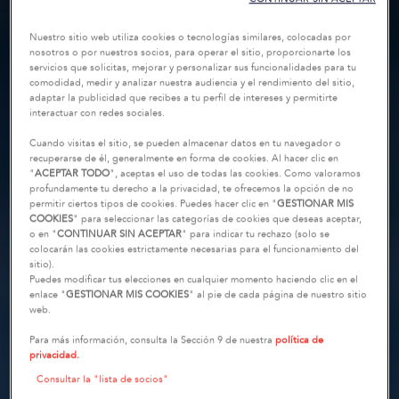
Nuestro sitio web utiliza cookies o tecnologías similares, colocadas por
nosotros o por nuestros socios, para operar el sitio, proporcionarte los
servicios que solicitas, mejorar y personalizar sus funcionalidades para tu
comodidad, medir y analizar nuestra audiencia y el rendimiento del sitio,
adaptar la publicidad que recibes a tu perfil de intereses y permitirte
interactuar con redes sociales.
Cuando visitas el sitio, se pueden almacenar datos en tu navegador o
recuperarse de él, generalmente en forma de cookies. Al hacer clic en
"
ACEPTAR TODO
", aceptas el uso de todas las cookies. Como valoramos
profundamente tu derecho a la privacidad, te ofrecemos la opción de no
permitir ciertos tipos de cookies. Puedes hacer clic en "
GESTIONAR MIS
COOKIES
" para seleccionar las categorías de cookies que deseas aceptar,
o en "
CONTINUAR SIN ACEPTAR
" para indicar tu rechazo (solo se
colocarán las cookies estrictamente necesarias para el funcionamiento del
sitio).
Puedes modificar tus elecciones en cualquier momento haciendo clic en el
enlace "
GESTIONAR MIS COOKIES
" al pie de cada página de nuestro sitio
web.
Para más información, consulta la Sección 9 de nuestra
política de
privacidad.
Consultar la "lista de socios"