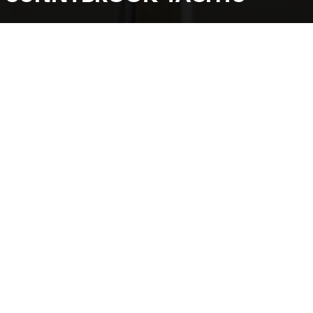
INICIO
CONCESIONARIOS
SUNNYBROOK YACHTS
PO Box 546 130 Marina Road
B0J1J0
Chester
Tel.: 902-444-4500