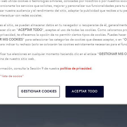
o web utiliza cookies o tecnologías similares, colocadas por nosotros o por nuestros soci
oporcionarte los servicios que solicitas, mejorar y personalizar sus funcionalidades para t
zar nuestra audiencia y el rendimiento del sitio, adaptar la publicidad que recibes a tu per
interactuar con redes sociales.
as el sitio, se pueden almacenar datos en tu navegador o recuperarse de él, generalment
acer clic en "
ACEPTAR TODO
", aceptas el uso de todas las cookies. Como valoramos p
 privacidad, te ofrecemos la opción de no permitir ciertos tipos de cookies. Puedes hacer 
R MIS COOKIES
" para seleccionar las categorías de cookies que deseas aceptar, o en "
C
ara indicar tu rechazo (solo se colocarán las cookies estrictamente necesarias para el fu
icar tus elecciones en cualquier momento haciendo clic en el enlace "
GESTIONAR MIS C
na de nuestro sitio web.
ormación, consulta la Sección 9 de nuestra
política de privacidad.
 "lista de socios"
GESTIONAR COOKIES
ACEPTAR TODO