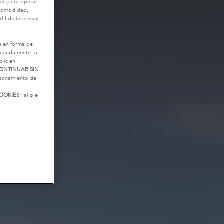
os, para operar
u comodidad,
fil de intereses
e en forma de
rofundamente tu
clic en
ONTINUAR SIN
ncionamiento del
OOKIES
" al pie