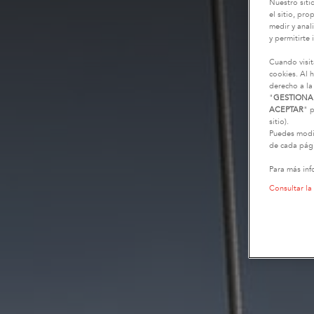
Nuestro siti
el sitio, pr
medir y anali
y permitirte 
Cuando visit
cookies. Al h
derecho a la
"
GESTIONA
ACEPTAR
" p
sitio).
Puedes modif
de cada pági
Para más inf
Consultar la