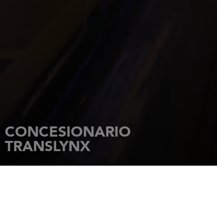
CONCESIONARIO
TRANSLYNX
INICIO
CONCESIONARIOS
TRANSLYNX
29 Akintunde Street Onike YABA