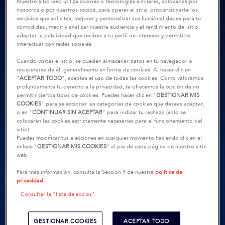
Nuestro sitio web utiliza cookies o tecnologías similares, colocadas por
nosotros o por nuestros socios, para operar el sitio, proporcionarte los
servicios que solicitas, mejorar y personalizar sus funcionalidades para tu
comodidad, medir y analizar nuestra audiencia y el rendimiento del sitio,
adaptar la publicidad que recibes a tu perfil de intereses y permitirte
interactuar con redes sociales.
Cuando visitas el sitio, se pueden almacenar datos en tu navegador o
recuperarse de él, generalmente en forma de cookies. Al hacer clic en
"
ACEPTAR TODO
", aceptas el uso de todas las cookies. Como valoramos
profundamente tu derecho a la privacidad, te ofrecemos la opción de no
permitir ciertos tipos de cookies. Puedes hacer clic en "
GESTIONAR MIS
COOKIES
" para seleccionar las categorías de cookies que deseas aceptar,
o en "
CONTINUAR SIN ACEPTAR
" para indicar tu rechazo (solo se
colocarán las cookies estrictamente necesarias para el funcionamiento del
sitio).
Puedes modificar tus elecciones en cualquier momento haciendo clic en el
enlace "
GESTIONAR MIS COOKIES
" al pie de cada página de nuestro sitio
web.
Para más información, consulta la Sección 9 de nuestra
política de
privacidad.
Consultar la "lista de socios"
GESTIONAR COOKIES
ACEPTAR TODO