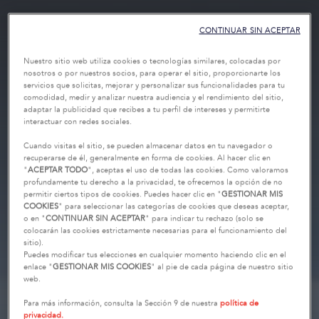
CONTINUAR SIN ACEPTAR
Nuestro sitio web utiliza cookies o tecnologías similares, colocadas por
nosotros o por nuestros socios, para operar el sitio, proporcionarte los
servicios que solicitas, mejorar y personalizar sus funcionalidades para tu
comodidad, medir y analizar nuestra audiencia y el rendimiento del sitio,
adaptar la publicidad que recibes a tu perfil de intereses y permitirte
interactuar con redes sociales.
Cuando visitas el sitio, se pueden almacenar datos en tu navegador o
recuperarse de él, generalmente en forma de cookies. Al hacer clic en
"
ACEPTAR TODO
", aceptas el uso de todas las cookies. Como valoramos
profundamente tu derecho a la privacidad, te ofrecemos la opción de no
permitir ciertos tipos de cookies. Puedes hacer clic en "
GESTIONAR MIS
COOKIES
" para seleccionar las categorías de cookies que deseas aceptar,
o en "
CONTINUAR SIN ACEPTAR
" para indicar tu rechazo (solo se
colocarán las cookies estrictamente necesarias para el funcionamiento del
sitio).
Puedes modificar tus elecciones en cualquier momento haciendo clic en el
enlace "
GESTIONAR MIS COOKIES
" al pie de cada página de nuestro sitio
web.
Para más información, consulta la Sección 9 de nuestra
política de
privacidad.