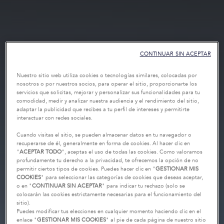
CONTINUAR SIN ACEPTAR
Nuestro sitio web utiliza cookies o tecnologías similares, colocadas por
nosotros o por nuestros socios, para operar el sitio, proporcionarte los
servicios que solicitas, mejorar y personalizar sus funcionalidades para tu
comodidad, medir y analizar nuestra audiencia y el rendimiento del sitio,
adaptar la publicidad que recibes a tu perfil de intereses y permitirte
interactuar con redes sociales.
Cuando visitas el sitio, se pueden almacenar datos en tu navegador o
recuperarse de él, generalmente en forma de cookies. Al hacer clic en
"
ACEPTAR TODO
", aceptas el uso de todas las cookies. Como valoramos
profundamente tu derecho a la privacidad, te ofrecemos la opción de no
permitir ciertos tipos de cookies. Puedes hacer clic en "
GESTIONAR MIS
COOKIES
" para seleccionar las categorías de cookies que deseas aceptar,
o en "
CONTINUAR SIN ACEPTAR
" para indicar tu rechazo (solo se
colocarán las cookies estrictamente necesarias para el funcionamiento del
sitio).
Puedes modificar tus elecciones en cualquier momento haciendo clic en el
enlace "
GESTIONAR MIS COOKIES
" al pie de cada página de nuestro sitio