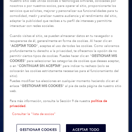
Nuestro sitio web utiliza cookies o tecnologías similares, colocadas por
nosotros o por nuestros socios, para operar el sitio, proporcionarte los
servicios que solicitas, mejorar y personalizar sus funcionalidades para tu
comodidad, medir y analizar nuestra audiencia y el rendimiento del sitio,
adaptar la publicidad que recibes a tu perfil de intereses y permitirte
interactuar con redes sociales.
Cuando visitas el sitio, se pueden almacenar datos en tu navegador o
recuperarse de él, generalmente en forma de cookies. Al hacer clic en
"
ACEPTAR TODO
", aceptas el uso de todas las cookies. Como valoramos
profundamente tu derecho a la privacidad, te ofrecemos la opción de no
permitir ciertos tipos de cookies. Puedes hacer clic en "
GESTIONAR MIS
COOKIES
" para seleccionar las categorías de cookies que deseas aceptar,
o en "
CONTINUAR SIN ACEPTAR
" para indicar tu rechazo (solo se
colocarán las cookies estrictamente necesarias para el funcionamiento del
sitio).
Puedes modificar tus elecciones en cualquier momento haciendo clic en el
enlace "
GESTIONAR MIS COOKIES
" al pie de cada página de nuestro sitio
web.
Para más información, consulta la Sección 9 de nuestra
política de
privacidad.
Consultar la "lista de socios"
GESTIONAR COOKIES
ACEPTAR TODO