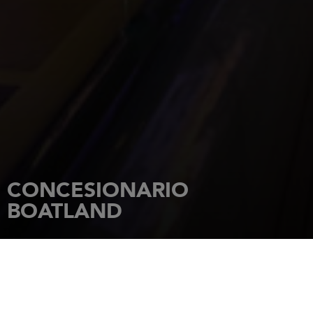
CONCESIONARIO
BOATLAND
INICIO
CONCESIONARIOS
BOATLAND
Setheweg 18