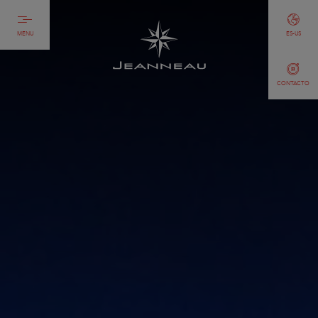
MENU
ES-US
CONTACTO