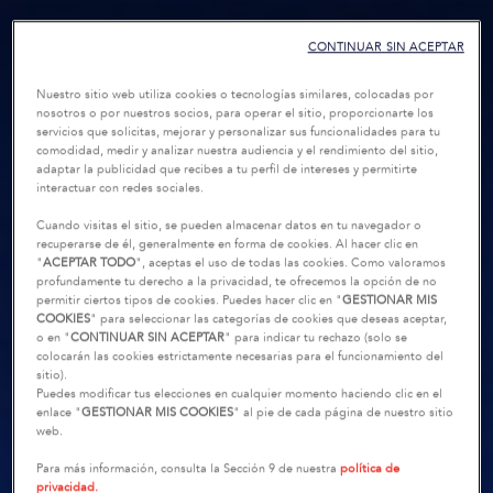
CONTINUAR SIN ACEPTAR
Nuestro sitio web utiliza cookies o tecnologías similares, colocadas por
nosotros o por nuestros socios, para operar el sitio, proporcionarte los
servicios que solicitas, mejorar y personalizar sus funcionalidades para tu
comodidad, medir y analizar nuestra audiencia y el rendimiento del sitio,
adaptar la publicidad que recibes a tu perfil de intereses y permitirte
interactuar con redes sociales.
Cuando visitas el sitio, se pueden almacenar datos en tu navegador o
recuperarse de él, generalmente en forma de cookies. Al hacer clic en
"
ACEPTAR TODO
", aceptas el uso de todas las cookies. Como valoramos
profundamente tu derecho a la privacidad, te ofrecemos la opción de no
permitir ciertos tipos de cookies. Puedes hacer clic en "
GESTIONAR MIS
COOKIES
" para seleccionar las categorías de cookies que deseas aceptar,
o en "
CONTINUAR SIN ACEPTAR
" para indicar tu rechazo (solo se
colocarán las cookies estrictamente necesarias para el funcionamiento del
sitio).
Puedes modificar tus elecciones en cualquier momento haciendo clic en el
enlace "
GESTIONAR MIS COOKIES
" al pie de cada página de nuestro sitio
web.
Para más información, consulta la Sección 9 de nuestra
política de
privacidad.