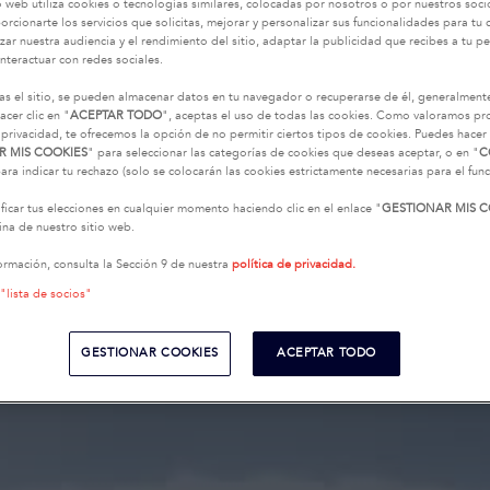
o web utiliza cookies o tecnologías similares, colocadas por nosotros o por nuestros soci
oporcionarte los servicios que solicitas, mejorar y personalizar sus funcionalidades para t
zar nuestra audiencia y el rendimiento del sitio, adaptar la publicidad que recibes a tu per
interactuar con redes sociales.
as el sitio, se pueden almacenar datos en tu navegador o recuperarse de él, generalment
acer clic en "
ACEPTAR TODO
", aceptas el uso de todas las cookies. Como valoramos p
 privacidad, te ofrecemos la opción de no permitir ciertos tipos de cookies. Puedes hacer 
R MIS COOKIES
" para seleccionar las categorías de cookies que deseas aceptar, o en "
C
ara indicar tu rechazo (solo se colocarán las cookies estrictamente necesarias para el fu
icar tus elecciones en cualquier momento haciendo clic en el enlace "
GESTIONAR MIS C
na de nuestro sitio web.
ormación, consulta la Sección 9 de nuestra
política de privacidad.
 "lista de socios"
GESTIONAR COOKIES
ACEPTAR TODO