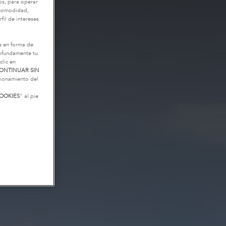
os, para operar
u comodidad,
fil de intereses
e en forma de
rofundamente tu
clic en
ONTINUAR SIN
ncionamiento del
OOKIES
" al pie