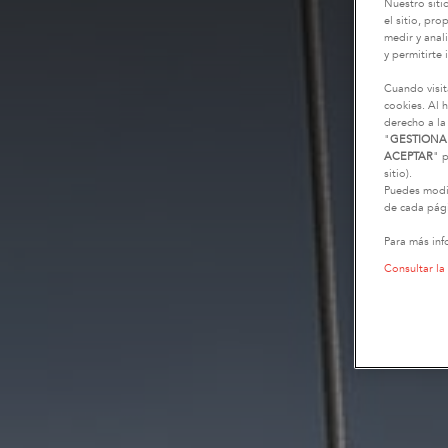
Nuestro siti
el sitio, pr
medir y anali
y permitirte 
Cuando visit
cookies. Al h
derecho a la
"
GESTIONA
ACEPTAR
" p
sitio).
Puedes modif
de cada pági
Para más inf
Consultar la