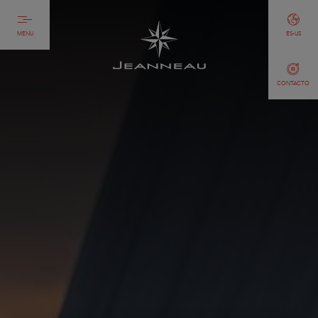
MENU
ES-US
CONTACTO