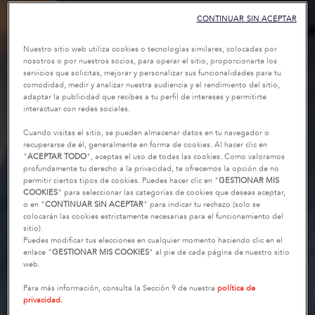
CONTINUAR SIN ACEPTAR
Nuestro sitio web utiliza cookies o tecnologías similares, colocadas por
nosotros o por nuestros socios, para operar el sitio, proporcionarte los
servicios que solicitas, mejorar y personalizar sus funcionalidades para tu
comodidad, medir y analizar nuestra audiencia y el rendimiento del sitio,
adaptar la publicidad que recibes a tu perfil de intereses y permitirte
interactuar con redes sociales.
Cuando visitas el sitio, se pueden almacenar datos en tu navegador o
recuperarse de él, generalmente en forma de cookies. Al hacer clic en
"
ACEPTAR TODO
", aceptas el uso de todas las cookies. Como valoramos
profundamente tu derecho a la privacidad, te ofrecemos la opción de no
permitir ciertos tipos de cookies. Puedes hacer clic en "
GESTIONAR MIS
COOKIES
" para seleccionar las categorías de cookies que deseas aceptar,
o en "
CONTINUAR SIN ACEPTAR
" para indicar tu rechazo (solo se
colocarán las cookies estrictamente necesarias para el funcionamiento del
sitio).
Puedes modificar tus elecciones en cualquier momento haciendo clic en el
enlace "
GESTIONAR MIS COOKIES
" al pie de cada página de nuestro sitio
web.
Para más información, consulta la Sección 9 de nuestra
política de
privacidad.