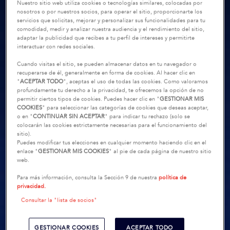
Nuestro sitio web utiliza cookies o tecnologías similares, colocadas por
nosotros o por nuestros socios, para operar el sitio, proporcionarte los
servicios que solicitas, mejorar y personalizar sus funcionalidades para tu
comodidad, medir y analizar nuestra audiencia y el rendimiento del sitio,
adaptar la publicidad que recibes a tu perfil de intereses y permitirte
interactuar con redes sociales.
Cuando visitas el sitio, se pueden almacenar datos en tu navegador o
recuperarse de él, generalmente en forma de cookies. Al hacer clic en
"
ACEPTAR TODO
", aceptas el uso de todas las cookies. Como valoramos
profundamente tu derecho a la privacidad, te ofrecemos la opción de no
permitir ciertos tipos de cookies. Puedes hacer clic en "
GESTIONAR MIS
COOKIES
" para seleccionar las categorías de cookies que deseas aceptar,
o en "
CONTINUAR SIN ACEPTAR
" para indicar tu rechazo (solo se
colocarán las cookies estrictamente necesarias para el funcionamiento del
sitio).
Puedes modificar tus elecciones en cualquier momento haciendo clic en el
enlace "
GESTIONAR MIS COOKIES
" al pie de cada página de nuestro sitio
web.
Para más información, consulta la Sección 9 de nuestra
política de
privacidad.
Consultar la "lista de socios"
GESTIONAR COOKIES
ACEPTAR TODO