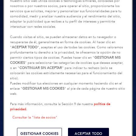
Nuestro sitio web utiliza cookies o tecnologías similares, colocadas por
nosotros o por nuestros socios, para operar el sitio, proporcionarte los
servicios que solicitas, mejorar y personalizar sus funcionalidades para tu
comodidad, medir y analizar nuestra audiencia y el rendimiento del sitio,
adaptar la publicidad que recibes a tu perfil de intereses y permitirte
interactuar con redes sociales.
Cuando visitas el sitio, se pueden almacenar datos en tu navegador o
recuperarse de él, generalmente en forma de cookies. Al hacer clic en
"
ACEPTAR TODO
", aceptas el uso de todas las cookies. Como valoramos
profundamente tu derecho a la privacidad, te ofrecemos la opción de no
permitir ciertos tipos de cookies. Puedes hacer clic en "
GESTIONAR MIS
COOKIES
" para seleccionar las categorías de cookies que deseas aceptar,
o en "
CONTINUAR SIN ACEPTAR
" para indicar tu rechazo (solo se
colocarán las cookies estrictamente necesarias para el funcionamiento del
sitio).
Puedes modificar tus elecciones en cualquier momento haciendo clic en el
enlace "
GESTIONAR MIS COOKIES
" al pie de cada página de nuestro sitio
web.
Para más información, consulta la Sección 9 de nuestra
política de
privacidad.
Consultar la "lista de socios"
GESTIONAR COOKIES
ACEPTAR TODO