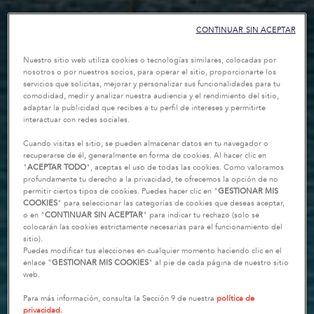
CONTINUAR SIN ACEPTAR
Nuestro sitio web utiliza cookies o tecnologías similares, colocadas por
nosotros o por nuestros socios, para operar el sitio, proporcionarte los
servicios que solicitas, mejorar y personalizar sus funcionalidades para tu
comodidad, medir y analizar nuestra audiencia y el rendimiento del sitio,
adaptar la publicidad que recibes a tu perfil de intereses y permitirte
interactuar con redes sociales.
Cuando visitas el sitio, se pueden almacenar datos en tu navegador o
recuperarse de él, generalmente en forma de cookies. Al hacer clic en
"
ACEPTAR TODO
", aceptas el uso de todas las cookies. Como valoramos
profundamente tu derecho a la privacidad, te ofrecemos la opción de no
permitir ciertos tipos de cookies. Puedes hacer clic en "
GESTIONAR MIS
COOKIES
" para seleccionar las categorías de cookies que deseas aceptar,
o en "
CONTINUAR SIN ACEPTAR
" para indicar tu rechazo (solo se
colocarán las cookies estrictamente necesarias para el funcionamiento del
sitio).
Puedes modificar tus elecciones en cualquier momento haciendo clic en el
enlace "
GESTIONAR MIS COOKIES
" al pie de cada página de nuestro sitio
web.
Para más información, consulta la Sección 9 de nuestra
política de
privacidad.