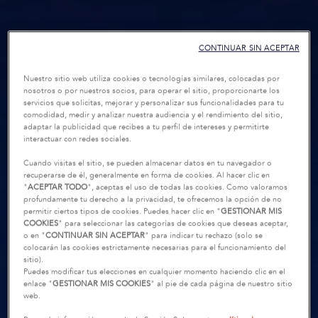
CONTINUAR SIN ACEPTAR
Nuestro sitio web utiliza cookies o tecnologías similares, colocadas por
nosotros o por nuestros socios, para operar el sitio, proporcionarte los
servicios que solicitas, mejorar y personalizar sus funcionalidades para tu
comodidad, medir y analizar nuestra audiencia y el rendimiento del sitio,
adaptar la publicidad que recibes a tu perfil de intereses y permitirte
interactuar con redes sociales.
Cuando visitas el sitio, se pueden almacenar datos en tu navegador o
recuperarse de él, generalmente en forma de cookies. Al hacer clic en
"
ACEPTAR TODO
", aceptas el uso de todas las cookies. Como valoramos
profundamente tu derecho a la privacidad, te ofrecemos la opción de no
permitir ciertos tipos de cookies. Puedes hacer clic en "
GESTIONAR MIS
COOKIES
" para seleccionar las categorías de cookies que deseas aceptar,
o en "
CONTINUAR SIN ACEPTAR
" para indicar tu rechazo (solo se
colocarán las cookies estrictamente necesarias para el funcionamiento del
sitio).
Puedes modificar tus elecciones en cualquier momento haciendo clic en el
enlace "
GESTIONAR MIS COOKIES
" al pie de cada página de nuestro sitio
web.