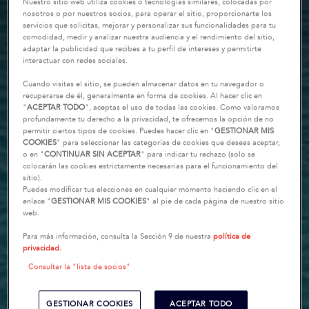
Nuestro sitio web utiliza cookies o tecnologías similares, colocadas por
nosotros o por nuestros socios, para operar el sitio, proporcionarte los
servicios que solicitas, mejorar y personalizar sus funcionalidades para tu
comodidad, medir y analizar nuestra audiencia y el rendimiento del sitio,
adaptar la publicidad que recibes a tu perfil de intereses y permitirte
interactuar con redes sociales.
Cuando visitas el sitio, se pueden almacenar datos en tu navegador o
recuperarse de él, generalmente en forma de cookies. Al hacer clic en
"
ACEPTAR TODO
", aceptas el uso de todas las cookies. Como valoramos
profundamente tu derecho a la privacidad, te ofrecemos la opción de no
permitir ciertos tipos de cookies. Puedes hacer clic en "
GESTIONAR MIS
COOKIES
" para seleccionar las categorías de cookies que deseas aceptar,
o en "
CONTINUAR SIN ACEPTAR
" para indicar tu rechazo (solo se
colocarán las cookies estrictamente necesarias para el funcionamiento del
sitio).
Puedes modificar tus elecciones en cualquier momento haciendo clic en el
enlace "
GESTIONAR MIS COOKIES
" al pie de cada página de nuestro sitio
web.
Para más información, consulta la Sección 9 de nuestra
política de
privacidad.
Consultar la "lista de socios"
GESTIONAR COOKIES
ACEPTAR TODO