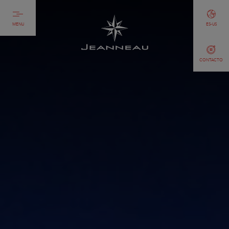
MENU
ES-US
CONTACTO