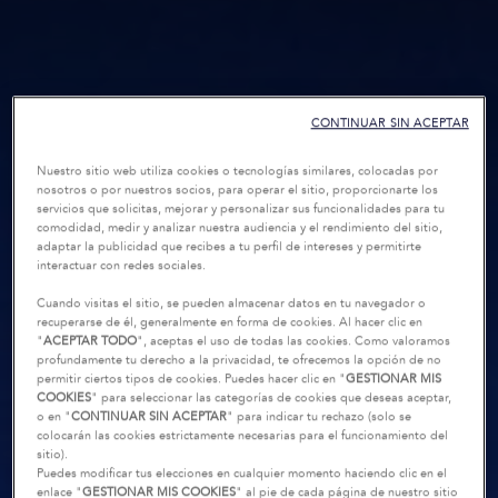
CONTINUAR SIN ACEPTAR
Nuestro sitio web utiliza cookies o tecnologías similares, colocadas por
nosotros o por nuestros socios, para operar el sitio, proporcionarte los
servicios que solicitas, mejorar y personalizar sus funcionalidades para tu
comodidad, medir y analizar nuestra audiencia y el rendimiento del sitio,
adaptar la publicidad que recibes a tu perfil de intereses y permitirte
interactuar con redes sociales.
Cuando visitas el sitio, se pueden almacenar datos en tu navegador o
recuperarse de él, generalmente en forma de cookies. Al hacer clic en
"
ACEPTAR TODO
", aceptas el uso de todas las cookies. Como valoramos
profundamente tu derecho a la privacidad, te ofrecemos la opción de no
permitir ciertos tipos de cookies. Puedes hacer clic en "
GESTIONAR MIS
COOKIES
" para seleccionar las categorías de cookies que deseas aceptar,
o en "
CONTINUAR SIN ACEPTAR
" para indicar tu rechazo (solo se
colocarán las cookies estrictamente necesarias para el funcionamiento del
sitio).
Puedes modificar tus elecciones en cualquier momento haciendo clic en el
enlace "
GESTIONAR MIS COOKIES
" al pie de cada página de nuestro sitio