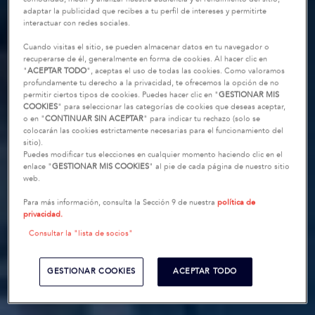
adaptar la publicidad que recibes a tu perfil de intereses y permitirte
interactuar con redes sociales.
Cuando visitas el sitio, se pueden almacenar datos en tu navegador o
recuperarse de él, generalmente en forma de cookies. Al hacer clic en
"
ACEPTAR TODO
", aceptas el uso de todas las cookies. Como valoramos
profundamente tu derecho a la privacidad, te ofrecemos la opción de no
permitir ciertos tipos de cookies. Puedes hacer clic en "
GESTIONAR MIS
COOKIES
" para seleccionar las categorías de cookies que deseas aceptar,
o en "
CONTINUAR SIN ACEPTAR
" para indicar tu rechazo (solo se
colocarán las cookies estrictamente necesarias para el funcionamiento del
sitio).
Puedes modificar tus elecciones en cualquier momento haciendo clic en el
enlace "
GESTIONAR MIS COOKIES
" al pie de cada página de nuestro sitio
web.
Para más información, consulta la Sección 9 de nuestra
política de
privacidad.
Consultar la "lista de socios"
GESTIONAR COOKIES
ACEPTAR TODO