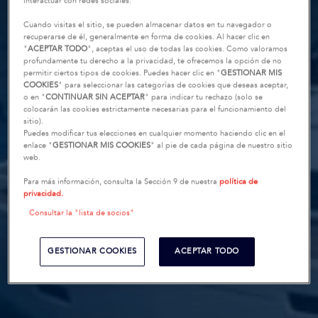
interactuar con redes sociales.
Cuando visitas el sitio, se pueden almacenar datos en tu navegador o
recuperarse de él, generalmente en forma de cookies. Al hacer clic en
"
ACEPTAR TODO
", aceptas el uso de todas las cookies. Como valoramos
profundamente tu derecho a la privacidad, te ofrecemos la opción de no
permitir ciertos tipos de cookies. Puedes hacer clic en "
GESTIONAR MIS
COOKIES
" para seleccionar las categorías de cookies que deseas aceptar,
o en "
CONTINUAR SIN ACEPTAR
" para indicar tu rechazo (solo se
colocarán las cookies estrictamente necesarias para el funcionamiento del
sitio).
Puedes modificar tus elecciones en cualquier momento haciendo clic en el
enlace "
GESTIONAR MIS COOKIES
" al pie de cada página de nuestro sitio
web.
Para más información, consulta la Sección 9 de nuestra
política de
privacidad.
Consultar la "lista de socios"
GESTIONAR COOKIES
ACEPTAR TODO