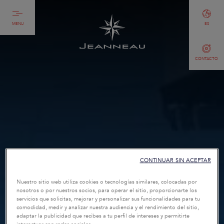
MENU
ES
CONTACTO
CONTINUAR SIN ACEPTAR
Nuestro sitio web utiliza cookies o tecnologías similares, colocadas por
nosotros o por nuestros socios, para operar el sitio, proporcionarte los
servicios que solicitas, mejorar y personalizar sus funcionalidades para tu
comodidad, medir y analizar nuestra audiencia y el rendimiento del sitio,
adaptar la publicidad que recibes a tu perfil de intereses y permitirte