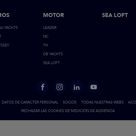
ROS
MOTOR
FOOTER
SEA LOFT
AU YACHTS
LEADER
NAVIGATI
T
NC
YSSEY
TH
DB YACHTS
SEA LOFT
FACEBOOK
INSTAGRAM
LINKED
YOUTUBE
IN
DATOS DE CARÁCTER PERSONAL
SOCIOS
TODAS NUESTRAS WEBS
ACC
RECHAZAR LAS COOKIES DE MEDICIÓN DE AUDIENCIA