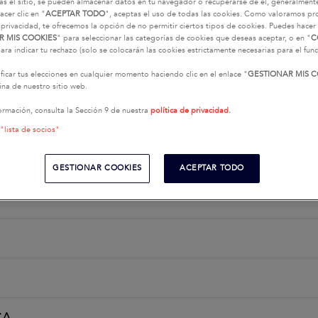
as el sitio, se pueden almacenar datos en tu navegador o recuperarse de él, generalment
acer clic en "
ACEPTAR TODO
", aceptas el uso de todas las cookies. Como valoramos p
 privacidad, te ofrecemos la opción de no permitir ciertos tipos de cookies. Puedes hacer 
es barcos que ha seleccionado previamente. Para cualqu
R MIS COOKIES
" para seleccionar las categorías de cookies que deseas aceptar, o en "
C
de ponerse en contacto con nuestra red haciendo clic en
ara indicar tu rechazo (solo se colocarán las cookies estrictamente necesarias para el fu
concesionario"
icar tus elecciones en cualquier momento haciendo clic en el enlace "
GESTIONAR MIS C
na de nuestro sitio web.
ormación, consulta la Sección 9 de nuestra
política de privacidad.
 "lista de socios"
GESTIONAR COOKIES
ACEPTAR TODO
CA