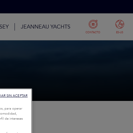
SEY
JEANNEAU YACHTS
CONTACTO
ES-US
AR SIN ACEPTAR
os, para operar
u comodidad,
fil de intereses