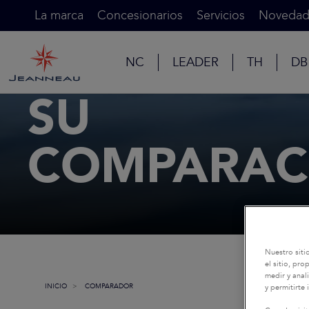
La marca
Concesionarios
Servicios
Novedad
NC
LEADER
TH
DB
SU
COMPARAC
Nuestro siti
el sitio, pr
medir y anali
INICIO
COMPARADOR
y permitirte 