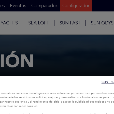
es
Eventos
Comparador
Configurador
 YACHTS
SEA LOFT
SUN FAST
SUN ODYS
IÓN
CONTINU
o web utiliza cookies o tecnologías similares, colocadas por nosotros o por nuestros soci
oporcionarte los servicios que solicitas, mejorar y personalizar sus funcionalidades para t
zar nuestra audiencia y el rendimiento del sitio, adaptar la publicidad que recibes a tu per
interactuar con redes sociales.